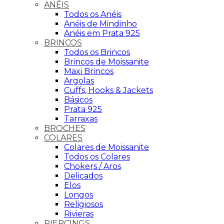
ANÉIS
Todos os Anéis
Anéis de Mindinho
Anéis em Prata 925
BRINCOS
Todos os Brincos
Brincos de Moissanite
Maxi Brincos
Argolas
Cuffs, Hooks & Jackets
Básicos
Prata 925
Tarraxas
BROCHES
COLARES
Colares de Moissanite
Todos os Colares
Chokers / Aros
Delicados
Elos
Longos
Religiosos
Rivieras
PIERCINGS