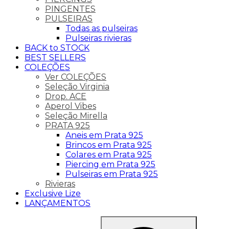
PINGENTES
PULSEIRAS
Todas as pulseiras
Pulseiras rivieras
BACK to STOCK
BEST SELLERS
COLEÇÕES
Ver COLEÇÕES
Seleção Virginia
Drop. ACE
Aperol Vibes
Seleção Mirella
PRATA 925
Aneis em Prata 925
Brincos em Prata 925
Colares em Prata 925
Piercing em Prata 925
Pulseiras em Prata 925
Rivieras
Exclusive Lize
LANÇAMENTOS