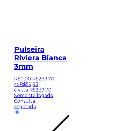
Pulseira
Riviera Bianca
3mm
R$
0
,
00
R$
239
,
70
4x
R$
59,93
à vista
R$
239,70
Somente logado
Consulta
Esgotado