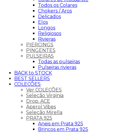
Todos os Colares
Chokers / Aros
Delicados
Elos
Longos
Religiosos
Rivieras
PIERCINGS
PINGENTES
PULSEIRAS
Todas as pulseiras
Pulseiras rivieras
BACK to STOCK
BEST SELLERS
COLEÇÕES
Ver COLEÇÕES
Seleção Virginia
Drop. ACE
Aperol Vibes
Seleção Mirella
PRATA 925
Aneis em Prata 925
Brincos em Prata 925