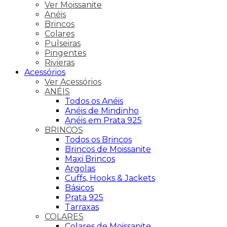
Ver Moissanite
Anéis
Brincos
Colares
Pulseiras
Pingentes
Rivieras
Acessórios
Ver Acessórios
ANÉIS
Todos os Anéis
Anéis de Mindinho
Anéis em Prata 925
BRINCOS
Todos os Brincos
Brincos de Moissanite
Maxi Brincos
Argolas
Cuffs, Hooks & Jackets
Básicos
Prata 925
Tarraxas
COLARES
Colares de Moissanite