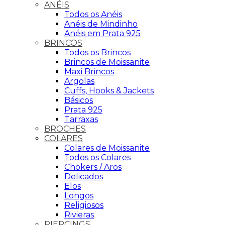
ANÉIS
Todos os Anéis
Anéis de Mindinho
Anéis em Prata 925
BRINCOS
Todos os Brincos
Brincos de Moissanite
Maxi Brincos
Argolas
Cuffs, Hooks & Jackets
Básicos
Prata 925
Tarraxas
BROCHES
COLARES
Colares de Moissanite
Todos os Colares
Chokers / Aros
Delicados
Elos
Longos
Religiosos
Rivieras
PIERCINGS