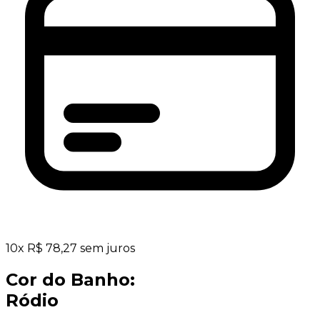
10
x
R$
78,27
sem juros
Cor do Banho:
Ródio