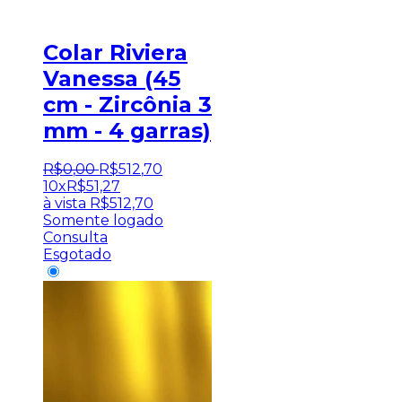
Colar Riviera
Vanessa (45
cm - Zircônia 3
mm - 4 garras)
R$
0
,
00
R$
512
,
70
10x
R$
51,27
à vista
R$
512,70
Somente logado
Consulta
Esgotado