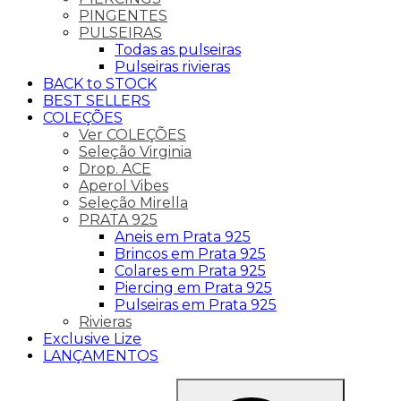
PINGENTES
PULSEIRAS
Todas as pulseiras
Pulseiras rivieras
BACK to STOCK
BEST SELLERS
COLEÇÕES
Ver COLEÇÕES
Seleção Virginia
Drop. ACE
Aperol Vibes
Seleção Mirella
PRATA 925
Aneis em Prata 925
Brincos em Prata 925
Colares em Prata 925
Piercing em Prata 925
Pulseiras em Prata 925
Rivieras
Exclusive Lize
LANÇAMENTOS