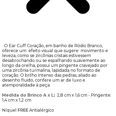
O Ear Cuff Coração, em banho de Ródio Branco,
oferece um efeito visual que sugere movimento e
leveza, como se zircônias cristais estivessem
desabrochando ou se espalhando suavemente ao
longo da orelha, possui um pingente cravejado por
uma zircônia turmalina, lapidada no formato de
coração. O brilho intenso das pedras, aliado ao
desenho fluido, confere um ar de luxo e
atemporalidade à peça.
Medida do Brinco A x L
:
2,8 cm x 1,6 cm - Pingente:
1,4 cm x 1,2 cm
Níquel
FREE
Antialérgico