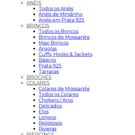
ANÉIS
Todos os Anéis
Anéis de Mindinho
Anéis em Prata 925
BRINCOS
Todos os Brincos
Brincos de Moissanite
Maxi Brincos
Argolas
Cuffs, Hooks & Jackets
Básicos
Prata 925
Tarraxas
BROCHES
COLARES
Colares de Moissanite
Todos os Colares
Chokers / Aros
Delicados
Elos
Longos
Religiosos
Rivieras
PIERCINGS