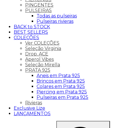
PINGENTES
PULSEIRAS
Todas as pulseiras
Pulseiras rivieras
BACK to STOCK
BEST SELLERS
COLEÇÕES
Ver COLEÇÕES
Seleção Virginia
Drop. ACE
Aperol Vibes
Seleção Mirella
PRATA 925
Aneis em Prata 925
Brincos em Prata 925
Colares em Prata 925
Piercing em Prata 925
Pulseiras em Prata 925
Rivieras
Exclusive Lize
LANÇAMENTOS