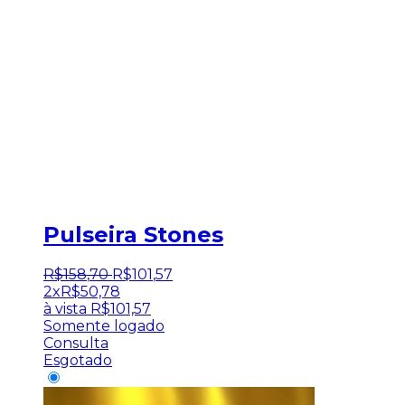
Pulseira Stones
R$
158
,
70
R$
101
,
57
2x
R$
50,78
à vista
R$
101,57
Somente logado
Consulta
Esgotado