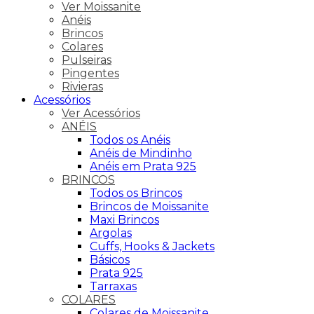
Ver Moissanite
Anéis
Brincos
Colares
Pulseiras
Pingentes
Rivieras
Acessórios
Ver Acessórios
ANÉIS
Todos os Anéis
Anéis de Mindinho
Anéis em Prata 925
BRINCOS
Todos os Brincos
Brincos de Moissanite
Maxi Brincos
Argolas
Cuffs, Hooks & Jackets
Básicos
Prata 925
Tarraxas
COLARES
Colares de Moissanite