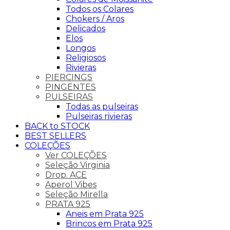
Todos os Colares
Chokers / Aros
Delicados
Elos
Longos
Religiosos
Rivieras
PIERCINGS
PINGENTES
PULSEIRAS
Todas as pulseiras
Pulseiras rivieras
BACK to STOCK
BEST SELLERS
COLEÇÕES
Ver COLEÇÕES
Seleção Virginia
Drop. ACE
Aperol Vibes
Seleção Mirella
PRATA 925
Aneis em Prata 925
Brincos em Prata 925