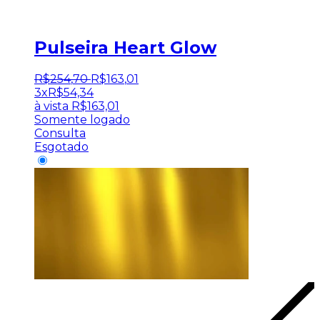
Pulseira Heart Glow
R$
254
,
70
R$
163
,
01
3x
R$
54,34
à vista
R$
163,01
Somente logado
Consulta
Esgotado