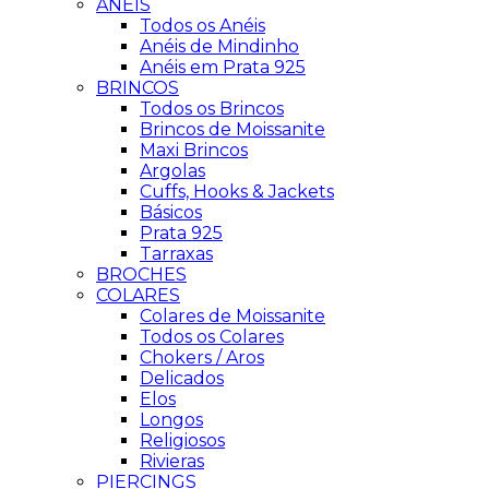
ANÉIS
Todos os Anéis
Anéis de Mindinho
Anéis em Prata 925
BRINCOS
Todos os Brincos
Brincos de Moissanite
Maxi Brincos
Argolas
Cuffs, Hooks & Jackets
Básicos
Prata 925
Tarraxas
BROCHES
COLARES
Colares de Moissanite
Todos os Colares
Chokers / Aros
Delicados
Elos
Longos
Religiosos
Rivieras
PIERCINGS