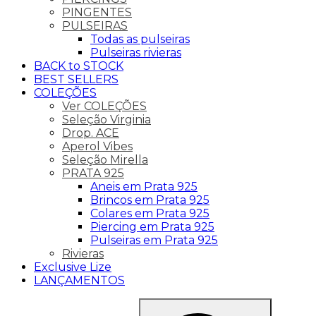
PINGENTES
PULSEIRAS
Todas as pulseiras
Pulseiras rivieras
BACK to STOCK
BEST SELLERS
COLEÇÕES
Ver COLEÇÕES
Seleção Virginia
Drop. ACE
Aperol Vibes
Seleção Mirella
PRATA 925
Aneis em Prata 925
Brincos em Prata 925
Colares em Prata 925
Piercing em Prata 925
Pulseiras em Prata 925
Rivieras
Exclusive Lize
LANÇAMENTOS