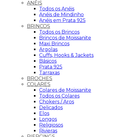
ANÉIS
Todos os Anéis
Anéis de Mindinho
Anéis em Prata 925
BRINCOS
Todos os Brincos
Brincos de Moissanite
Maxi Brincos
Argolas
Cuffs, Hooks & Jackets
Básicos
Prata 925
Tarraxas
BROCHES
COLARES
Colares de Moissanite
Todos os Colares
Chokers / Aros
Delicados
Elos
Longos
Religiosos
Rivieras
PIERCINGS