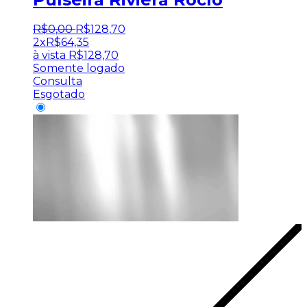
R$
0
,
00
R$
128
,
70
2x
R$
64,35
à vista
R$
128,70
Somente logado
Consulta
Esgotado