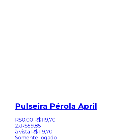
Pulseira Pérola April
R$
0
,
00
R$
119
,
70
2x
R$
59,85
à vista
R$
119,70
Somente logado