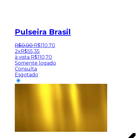
Pulseira Brasil
R$
0
,
00
R$
110
,
70
2x
R$
55,35
à vista
R$
110,70
Somente logado
Consulta
Esgotado