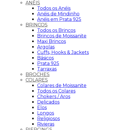
ANÉIS
Todos os Anéis
Anéis de Mindinho
Anéis em Prata 925
BRINCOS
Todos os Brincos
Brincos de Moissanite
Maxi Brincos
Argolas
Cuffs, Hooks & Jackets
Básicos
Prata 925
Tarraxas
BROCHES
COLARES
Colares de Moissanite
Todos os Colares
Chokers / Aros
Delicados
Elos
Longos
Religiosos
Rivieras
PIERCINGS