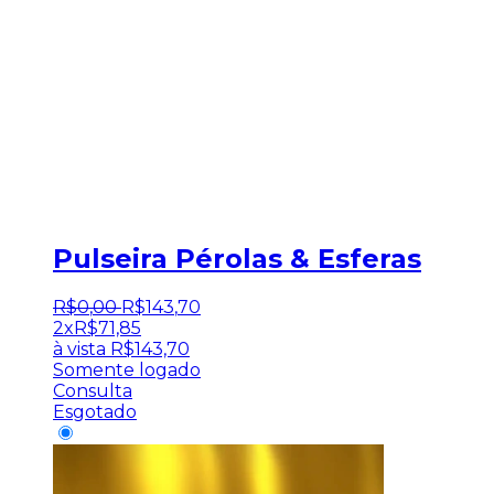
Pulseira Pérolas & Esferas
R$
0
,
00
R$
143
,
70
2x
R$
71,85
à vista
R$
143,70
Somente logado
Consulta
Esgotado