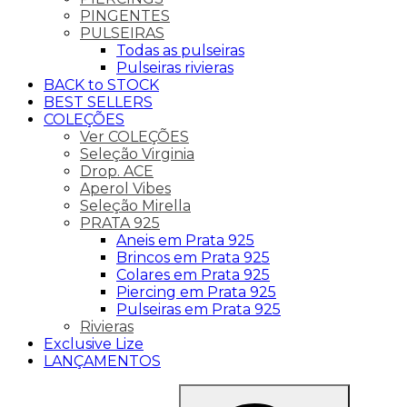
PINGENTES
PULSEIRAS
Todas as pulseiras
Pulseiras rivieras
BACK to STOCK
BEST SELLERS
COLEÇÕES
Ver COLEÇÕES
Seleção Virginia
Drop. ACE
Aperol Vibes
Seleção Mirella
PRATA 925
Aneis em Prata 925
Brincos em Prata 925
Colares em Prata 925
Piercing em Prata 925
Pulseiras em Prata 925
Rivieras
Exclusive Lize
LANÇAMENTOS