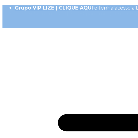
Grupo VIP LIZE | CLIQUE AQUI
e tenha acesso a 
Até 10x Sem Juros (R$ 50,00 parc. mín.)|
Frete Ex
10% OFF na 1ª Compra, Não acumulativo com 
Receba
GiftBack LIZE de 15%
em Cada Compra |