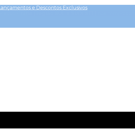
Lançamentos e Descontos Exclusivos
presso Grátis (Região SUL e SUDESTE)
nas compras ac
outros Descontos
| CLIQUE AQUI e ative o
cupom CEL
Clique Aqui para saber mais