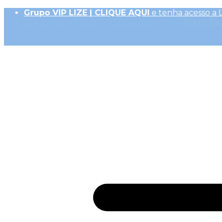
Grupo VIP LIZE | CLIQUE AQUI
e tenha acesso a 
Até 10x Sem Juros (R$ 50,00 parc. mín.)|
Frete Ex
10% OFF na 1ª Compra, Não acumulativo com 
Receba
GiftBack LIZE de 15%
em Cada Compra |