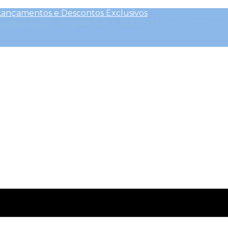
Lançamentos e Descontos Exclusivos
presso Grátis (Região SUL e SUDESTE)
nas compras ac
outros Descontos
| CLIQUE AQUI e ative o
cupom CEL
Clique Aqui para saber mais