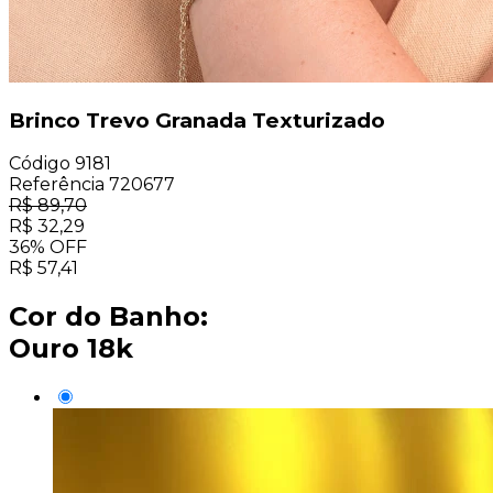
Brinco Trevo Granada Texturizado
Código
9181
Referência
720677
R$
89,70
R$
32,29
36
%
OFF
R$
57,41
Cor do Banho:
Ouro 18k