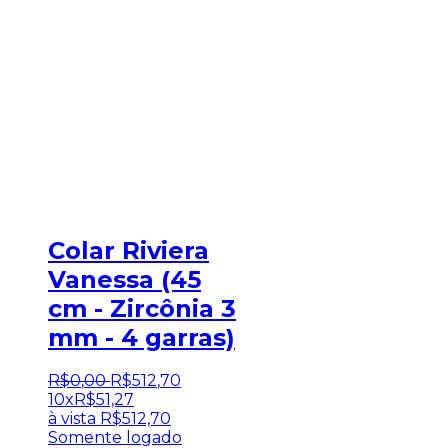
Colar Riviera
Vanessa (45
cm - Zircônia 3
mm - 4 garras)
R$
0
,
00
R$
512
,
70
10x
R$
51,27
à vista
R$
512,70
Somente logado