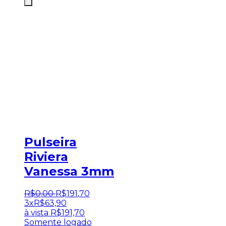
Pulseira
Riviera
Vanessa 3mm
R$
0
,
00
R$
191
,
70
3x
R$
63,90
à vista
R$
191,70
Somente logado