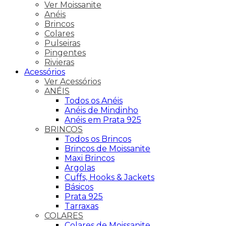
Ver Moissanite
Anéis
Brincos
Colares
Pulseiras
Pingentes
Rivieras
Acessórios
Ver Acessórios
ANÉIS
Todos os Anéis
Anéis de Mindinho
Anéis em Prata 925
BRINCOS
Todos os Brincos
Brincos de Moissanite
Maxi Brincos
Argolas
Cuffs, Hooks & Jackets
Básicos
Prata 925
Tarraxas
COLARES
Colares de Moissanite