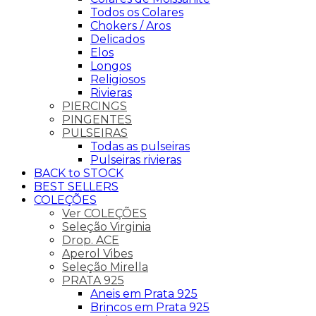
Todos os Colares
Chokers / Aros
Delicados
Elos
Longos
Religiosos
Rivieras
PIERCINGS
PINGENTES
PULSEIRAS
Todas as pulseiras
Pulseiras rivieras
BACK to STOCK
BEST SELLERS
COLEÇÕES
Ver COLEÇÕES
Seleção Virginia
Drop. ACE
Aperol Vibes
Seleção Mirella
PRATA 925
Aneis em Prata 925
Brincos em Prata 925