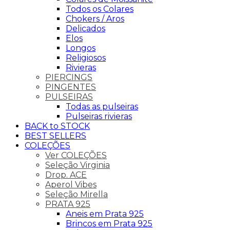
Todos os Colares
Chokers / Aros
Delicados
Elos
Longos
Religiosos
Rivieras
PIERCINGS
PINGENTES
PULSEIRAS
Todas as pulseiras
Pulseiras rivieras
BACK to STOCK
BEST SELLERS
COLEÇÕES
Ver COLEÇÕES
Seleção Virginia
Drop. ACE
Aperol Vibes
Seleção Mirella
PRATA 925
Aneis em Prata 925
Brincos em Prata 925