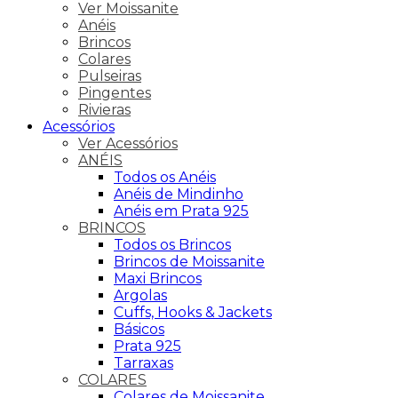
Ver Moissanite
Anéis
Brincos
Colares
Pulseiras
Pingentes
Rivieras
Acessórios
Ver Acessórios
ANÉIS
Todos os Anéis
Anéis de Mindinho
Anéis em Prata 925
BRINCOS
Todos os Brincos
Brincos de Moissanite
Maxi Brincos
Argolas
Cuffs, Hooks & Jackets
Básicos
Prata 925
Tarraxas
COLARES
Colares de Moissanite