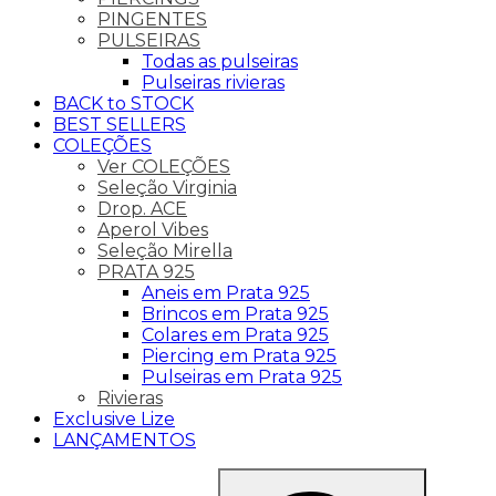
PINGENTES
PULSEIRAS
Todas as pulseiras
Pulseiras rivieras
BACK to STOCK
BEST SELLERS
COLEÇÕES
Ver COLEÇÕES
Seleção Virginia
Drop. ACE
Aperol Vibes
Seleção Mirella
PRATA 925
Aneis em Prata 925
Brincos em Prata 925
Colares em Prata 925
Piercing em Prata 925
Pulseiras em Prata 925
Rivieras
Exclusive Lize
LANÇAMENTOS