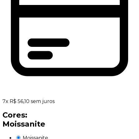
7
x
R$
56,10
sem juros
Cores:
Moissanite
Moissanite