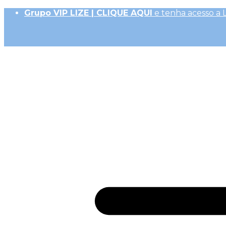
Grupo VIP LIZE | CLIQUE AQUI
e tenha acesso a 
Até 10x Sem Juros (R$ 50,00 parc. mín.)|
Frete Ex
10% OFF na 1ª Compra, Não acumulativo com 
Receba
GiftBack LIZE de 15%
em Cada Compra |