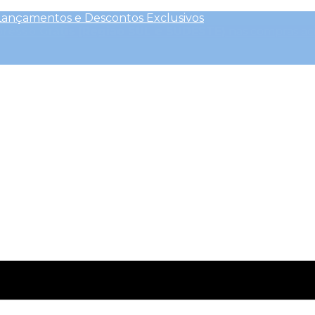
Lançamentos e Descontos Exclusivos
presso Grátis (Região SUL e SUDESTE)
nas compras ac
outros Descontos
| CLIQUE AQUI e ative o
cupom CEL
Clique Aqui para saber mais