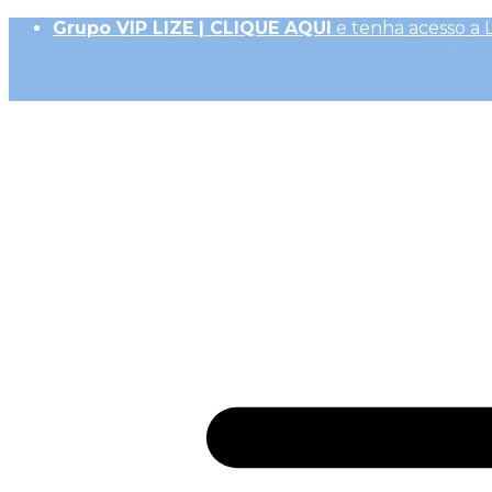
Grupo VIP LIZE | CLIQUE AQUI
e tenha acesso a 
Até 10x Sem Juros (R$ 50,00 parc. mín.)|
Frete Ex
10% OFF na 1ª Compra, Não acumulativo com 
Receba
GiftBack LIZE de 15%
em Cada Compra |