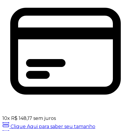
10
x
R$
148,17
sem juros
Clique Aqui para saber seu tamanho