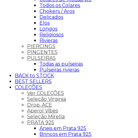
Todos os Colares
Chokers / Aros
Delicados
Elos
Longos
Religiosos
Rivieras
PIERCINGS
PINGENTES
PULSEIRAS
Todas as pulseiras
Pulseiras rivieras
BACK to STOCK
BEST SELLERS
COLEÇÕES
Ver COLEÇÕES
Seleção Virginia
Drop. ACE
Aperol Vibes
Seleção Mirella
PRATA 925
Aneis em Prata 925
Brincos em Prata 925