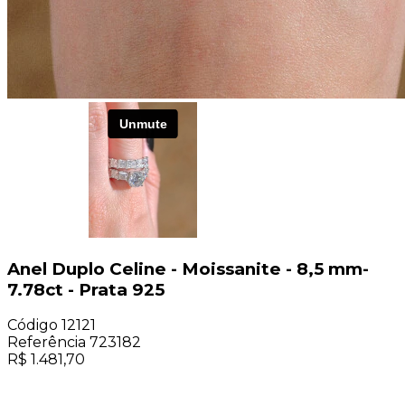
Anel Duplo Celine - Moissanite - 8,5 mm-
7.78ct - Prata 925
Código
12121
Referência
723182
R$
1.481,70