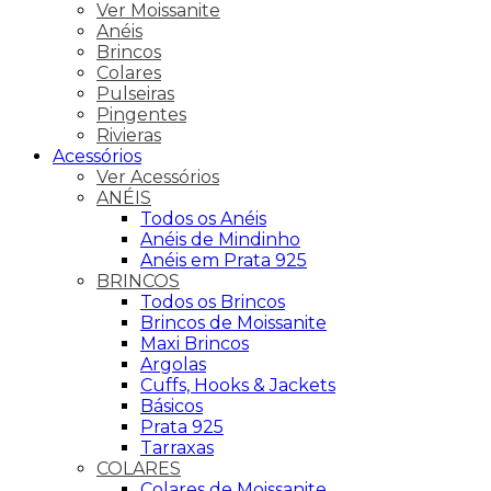
Ver Moissanite
Anéis
Brincos
Colares
Pulseiras
Pingentes
Rivieras
Acessórios
Ver Acessórios
ANÉIS
Todos os Anéis
Anéis de Mindinho
Anéis em Prata 925
BRINCOS
Todos os Brincos
Brincos de Moissanite
Maxi Brincos
Argolas
Cuffs, Hooks & Jackets
Básicos
Prata 925
Tarraxas
COLARES
Colares de Moissanite