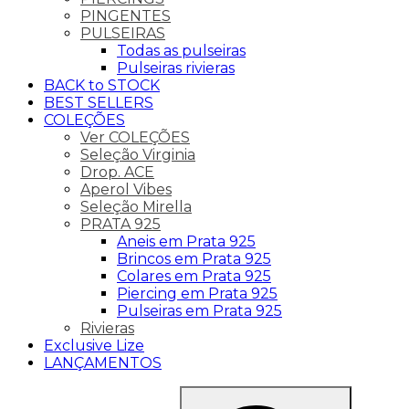
PINGENTES
PULSEIRAS
Todas as pulseiras
Pulseiras rivieras
BACK to STOCK
BEST SELLERS
COLEÇÕES
Ver COLEÇÕES
Seleção Virginia
Drop. ACE
Aperol Vibes
Seleção Mirella
PRATA 925
Aneis em Prata 925
Brincos em Prata 925
Colares em Prata 925
Piercing em Prata 925
Pulseiras em Prata 925
Rivieras
Exclusive Lize
LANÇAMENTOS