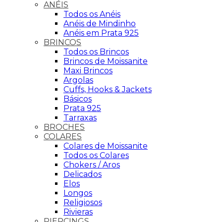
ANÉIS
Todos os Anéis
Anéis de Mindinho
Anéis em Prata 925
BRINCOS
Todos os Brincos
Brincos de Moissanite
Maxi Brincos
Argolas
Cuffs, Hooks & Jackets
Básicos
Prata 925
Tarraxas
BROCHES
COLARES
Colares de Moissanite
Todos os Colares
Chokers / Aros
Delicados
Elos
Longos
Religiosos
Rivieras
PIERCINGS