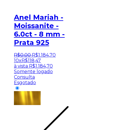
Anel Mariah -
Moissanite -
6.0ct - 8 mm -
Prata 925
R$
0
,
00
R$
1.184
,
70
10x
R$
118,47
à vista
R$
1.184,70
Somente logado
Consulta
Esgotado