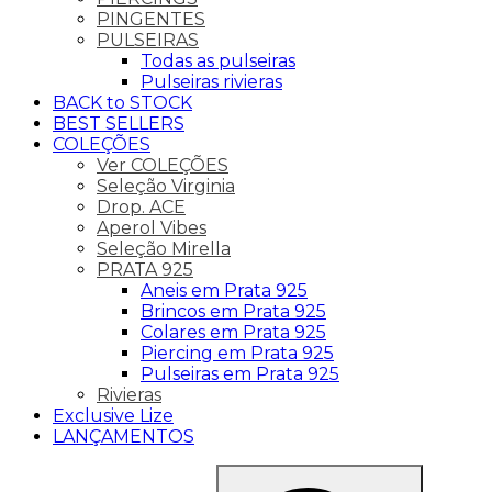
PINGENTES
PULSEIRAS
Todas as pulseiras
Pulseiras rivieras
BACK to STOCK
BEST SELLERS
COLEÇÕES
Ver COLEÇÕES
Seleção Virginia
Drop. ACE
Aperol Vibes
Seleção Mirella
PRATA 925
Aneis em Prata 925
Brincos em Prata 925
Colares em Prata 925
Piercing em Prata 925
Pulseiras em Prata 925
Rivieras
Exclusive Lize
LANÇAMENTOS