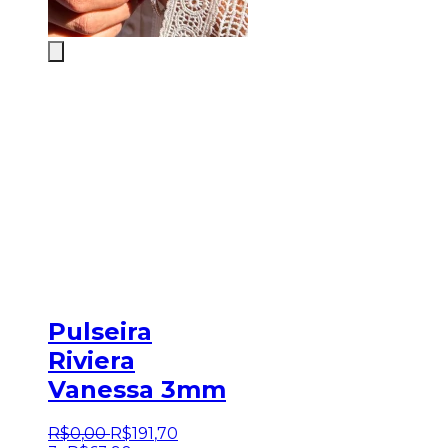
Pulseira
Riviera
Vanessa 3mm
R$
0
,
00
R$
191
,
70