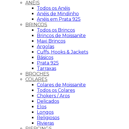
ANÉIS
Todos os Anéis
Anéis de Mindinho
Anéis em Prata 925
BRINCOS
Todos os Brincos
Brincos de Moissanite
Maxi Brincos
Argolas
Cuffs, Hooks & Jackets
Básicos
Prata 925
Tarraxas
BROCHES
COLARES
Colares de Moissanite
Todos os Colares
Chokers / Aros
Delicados
Elos
Longos
Religiosos
Rivieras
PIERCINGS