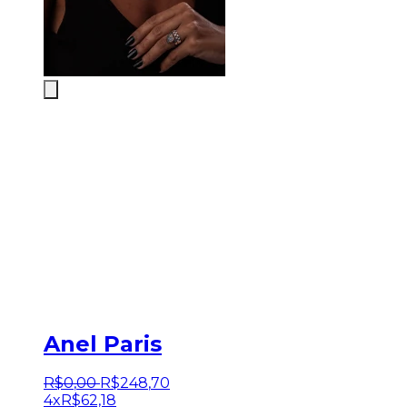
Anel Paris
R$
0
,
00
R$
248
,
70
4x
R$
62,18