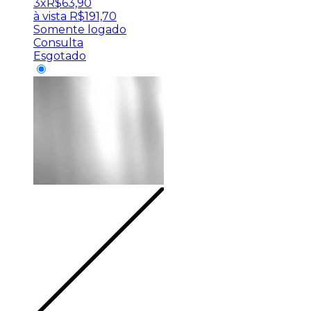
3x
R$
63,90
à vista
R$
191,70
Somente logado
Consulta
Esgotado