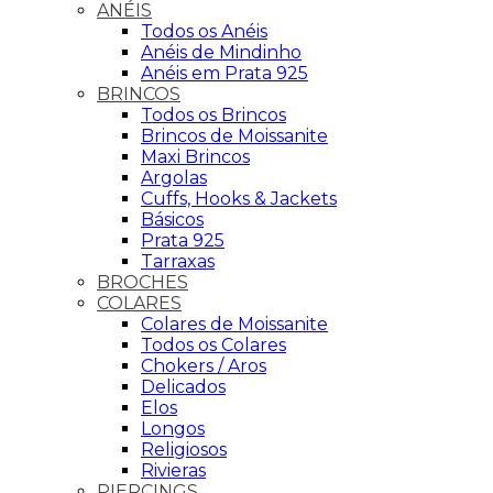
ANÉIS
Todos os Anéis
Anéis de Mindinho
Anéis em Prata 925
BRINCOS
Todos os Brincos
Brincos de Moissanite
Maxi Brincos
Argolas
Cuffs, Hooks & Jackets
Básicos
Prata 925
Tarraxas
BROCHES
COLARES
Colares de Moissanite
Todos os Colares
Chokers / Aros
Delicados
Elos
Longos
Religiosos
Rivieras
PIERCINGS