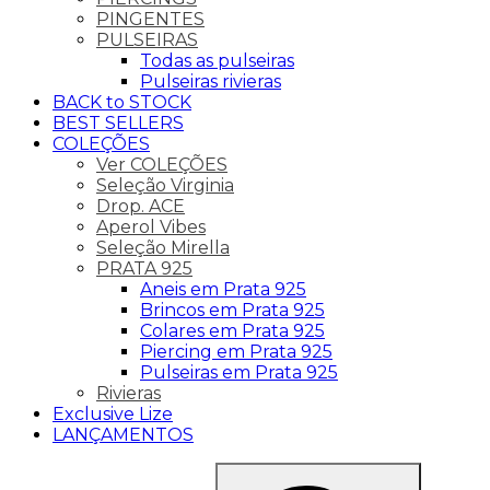
PINGENTES
PULSEIRAS
Todas as pulseiras
Pulseiras rivieras
BACK to STOCK
BEST SELLERS
COLEÇÕES
Ver COLEÇÕES
Seleção Virginia
Drop. ACE
Aperol Vibes
Seleção Mirella
PRATA 925
Aneis em Prata 925
Brincos em Prata 925
Colares em Prata 925
Piercing em Prata 925
Pulseiras em Prata 925
Rivieras
Exclusive Lize
LANÇAMENTOS