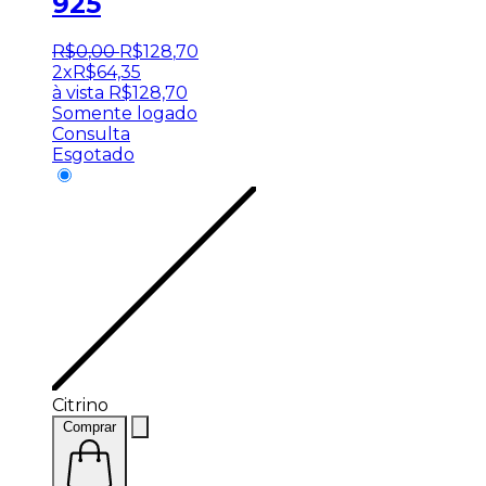
925
R$
0
,
00
R$
128
,
70
2x
R$
64,35
à vista
R$
128,70
Somente logado
Consulta
Esgotado
Citrino
Comprar