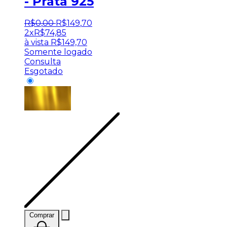
- Prata 925
R$
0
,
00
R$
149
,
70
2x
R$
74,85
à vista
R$
149,70
Somente logado
Consulta
Esgotado
Comprar