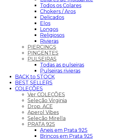
Todos os Colares
Chokers / Aros
Delicados
Elos
Longos
Religiosos
Rivieras
PIERCINGS
PINGENTES
PULSEIRAS
Todas as pulseiras
Pulseiras rivieras
BACK to STOCK
BEST SELLERS
COLEÇÕES
Ver COLEÇÕES
Seleção Virginia
Drop. ACE
Aperol Vibes
Seleção Mirella
PRATA 925
Aneis em Prata 925
Brincos em Prata 925