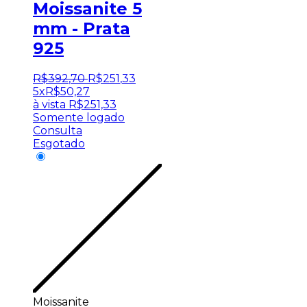
Moissanite 5
mm - Prata
925
R$
392
,
70
R$
251
,
33
5x
R$
50,27
à vista
R$
251,33
Somente logado
Consulta
Esgotado
Moissanite