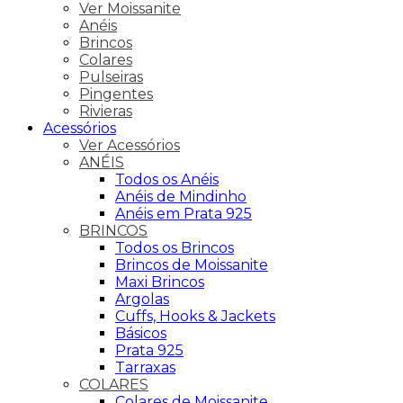
Ver Moissanite
Anéis
Brincos
Colares
Pulseiras
Pingentes
Rivieras
Acessórios
Ver Acessórios
ANÉIS
Todos os Anéis
Anéis de Mindinho
Anéis em Prata 925
BRINCOS
Todos os Brincos
Brincos de Moissanite
Maxi Brincos
Argolas
Cuffs, Hooks & Jackets
Básicos
Prata 925
Tarraxas
COLARES
Colares de Moissanite