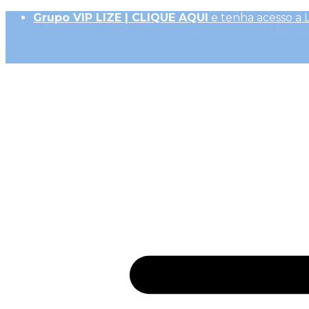
Grupo VIP LIZE | CLIQUE AQUI
e tenha acesso a 
Até 10x Sem Juros (R$ 50,00 parc. mín.)|
Frete Ex
10% OFF na 1ª Compra, Não acumulativo com 
Receba
GiftBack LIZE de 15%
em Cada Compra |