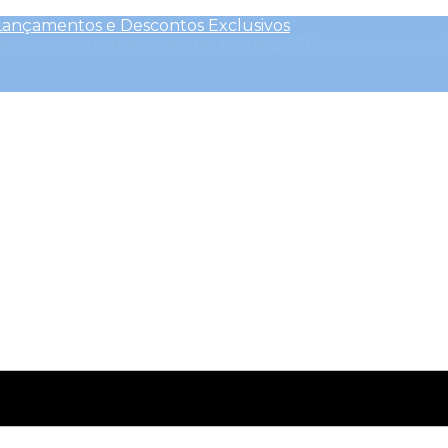
Lançamentos e Descontos Exclusivos
presso Grátis (Região SUL e SUDESTE)
nas compras ac
outros Descontos
| CLIQUE AQUI e ative o
cupom CEL
Clique Aqui para saber mais