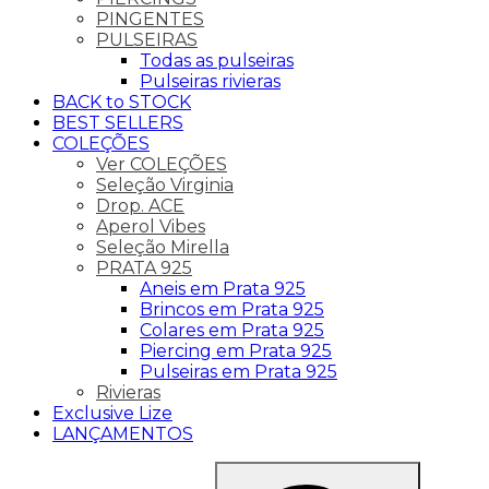
PINGENTES
PULSEIRAS
Todas as pulseiras
Pulseiras rivieras
BACK to STOCK
BEST SELLERS
COLEÇÕES
Ver COLEÇÕES
Seleção Virginia
Drop. ACE
Aperol Vibes
Seleção Mirella
PRATA 925
Aneis em Prata 925
Brincos em Prata 925
Colares em Prata 925
Piercing em Prata 925
Pulseiras em Prata 925
Rivieras
Exclusive Lize
LANÇAMENTOS