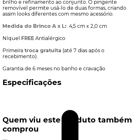
brilho e refinamento ao conjunto. O pingente
removível permite usá-lo de duas formas, criando
assim looks diferentes com mesmo acessório.
Medida do Brinco A x L
:
4,5 cm x 2,0 cm
Níquel
FREE
Antialérgico
Primeira
troca gratuita
(até 7 dias após o
recebimento).
Garantia de 6 meses no banho e cravação
Especificações
Quem viu este produto também
comprou