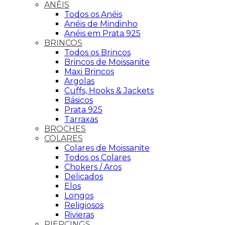
ANÉIS
Todos os Anéis
Anéis de Mindinho
Anéis em Prata 925
BRINCOS
Todos os Brincos
Brincos de Moissanite
Maxi Brincos
Argolas
Cuffs, Hooks & Jackets
Básicos
Prata 925
Tarraxas
BROCHES
COLARES
Colares de Moissanite
Todos os Colares
Chokers / Aros
Delicados
Elos
Longos
Religiosos
Rivieras
PIERCINGS