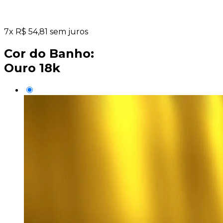
7
x
R$
54,81
sem juros
Cor do Banho:
Ouro 18k