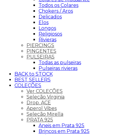
Todos os Colares
Chokers / Aros
Delicados
Elos
Longos
Religiosos
Rivieras
PIERCINGS
PINGENTES
PULSEIRAS
Todas as pulseiras
Pulseiras rivieras
BACK to STOCK
BEST SELLERS
COLEÇÕES
Ver COLEÇÕES
Seleção Virginia
Drop. ACE
Aperol Vibes
Seleção Mirella
PRATA 925
Aneis em Prata 925
Brincos em Prata 925