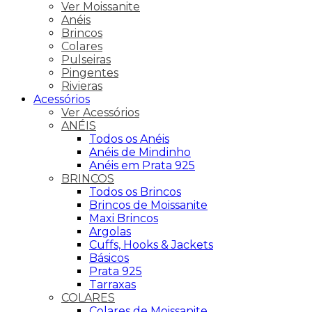
Ver Moissanite
Anéis
Brincos
Colares
Pulseiras
Pingentes
Rivieras
Acessórios
Ver Acessórios
ANÉIS
Todos os Anéis
Anéis de Mindinho
Anéis em Prata 925
BRINCOS
Todos os Brincos
Brincos de Moissanite
Maxi Brincos
Argolas
Cuffs, Hooks & Jackets
Básicos
Prata 925
Tarraxas
COLARES
Colares de Moissanite