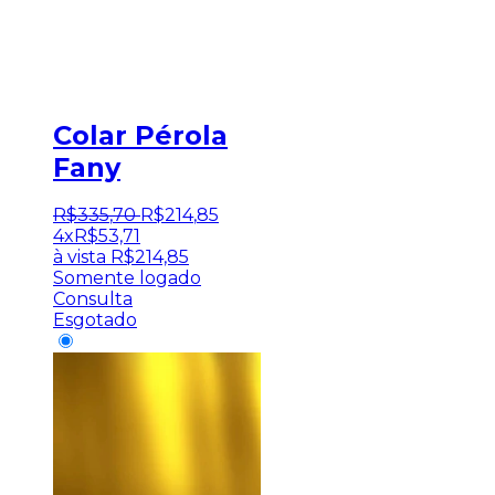
Colar Pérola
Fany
R$
335
,
70
R$
214
,
85
4x
R$
53,71
à vista
R$
214,85
Somente logado
Consulta
Esgotado