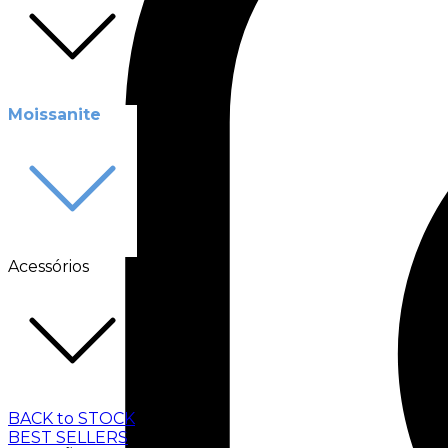
Moissanite
Acessórios
BACK to STOCK
BEST SELLERS