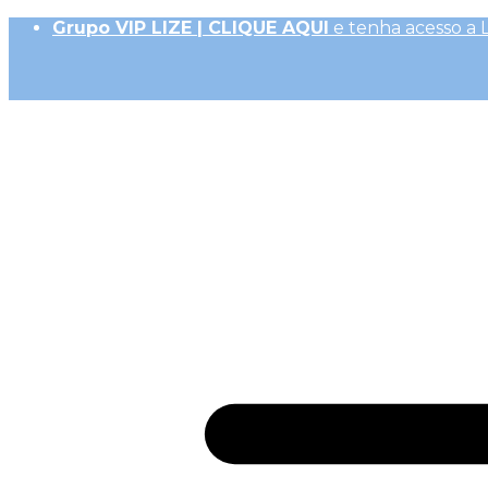
Grupo VIP LIZE | CLIQUE AQUI
e tenha acesso a 
Até 10x Sem Juros (R$ 50,00 parc. mín.)|
Frete Ex
10% OFF na 1ª Compra, Não acumulativo com 
Receba
GiftBack LIZE de 15%
em Cada Compra |