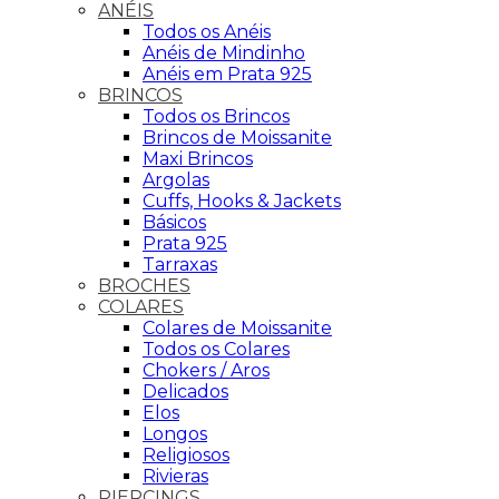
ANÉIS
Todos os Anéis
Anéis de Mindinho
Anéis em Prata 925
BRINCOS
Todos os Brincos
Brincos de Moissanite
Maxi Brincos
Argolas
Cuffs, Hooks & Jackets
Básicos
Prata 925
Tarraxas
BROCHES
COLARES
Colares de Moissanite
Todos os Colares
Chokers / Aros
Delicados
Elos
Longos
Religiosos
Rivieras
PIERCINGS