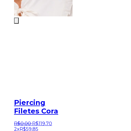
Piercing
Filetes Cora
R$
0
,
00
R$
119
,
70
2x
R$
59,85