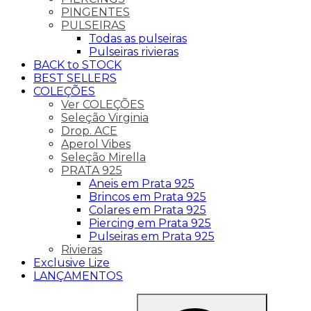
PINGENTES
PULSEIRAS
Todas as pulseiras
Pulseiras rivieras
BACK to STOCK
BEST SELLERS
COLEÇÕES
Ver COLEÇÕES
Seleção Virginia
Drop. ACE
Aperol Vibes
Seleção Mirella
PRATA 925
Aneis em Prata 925
Brincos em Prata 925
Colares em Prata 925
Piercing em Prata 925
Pulseiras em Prata 925
Rivieras
Exclusive Lize
LANÇAMENTOS