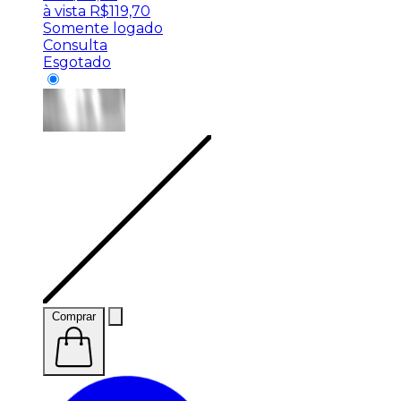
à vista
R$
119,70
Somente logado
Consulta
Esgotado
Comprar