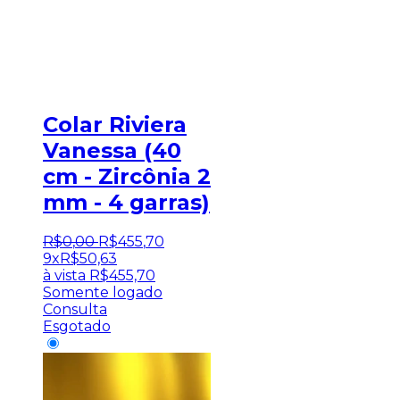
Colar Riviera
Vanessa (40
cm - Zircônia 2
mm - 4 garras)
R$
0
,
00
R$
455
,
70
9x
R$
50,63
à vista
R$
455,70
Somente logado
Consulta
Esgotado