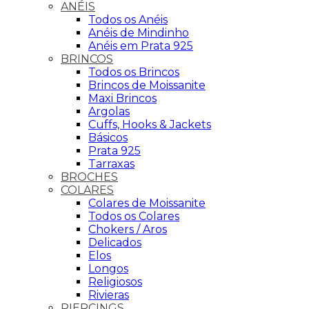
ANÉIS
Todos os Anéis
Anéis de Mindinho
Anéis em Prata 925
BRINCOS
Todos os Brincos
Brincos de Moissanite
Maxi Brincos
Argolas
Cuffs, Hooks & Jackets
Básicos
Prata 925
Tarraxas
BROCHES
COLARES
Colares de Moissanite
Todos os Colares
Chokers / Aros
Delicados
Elos
Longos
Religiosos
Rivieras
PIERCINGS