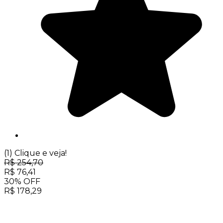
(1)
Clique e veja!
R$
254,70
R$
76,41
30
%
OFF
R$
178,29