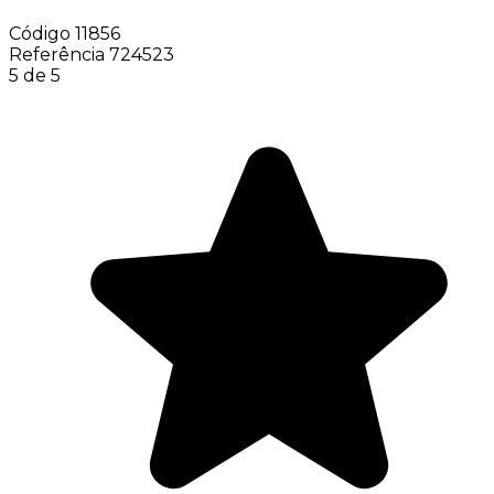
Código
11856
Referência
724523
5 de 5