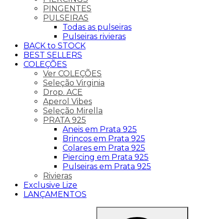
PINGENTES
PULSEIRAS
Todas as pulseiras
Pulseiras rivieras
BACK to STOCK
BEST SELLERS
COLEÇÕES
Ver COLEÇÕES
Seleção Virginia
Drop. ACE
Aperol Vibes
Seleção Mirella
PRATA 925
Aneis em Prata 925
Brincos em Prata 925
Colares em Prata 925
Piercing em Prata 925
Pulseiras em Prata 925
Rivieras
Exclusive Lize
LANÇAMENTOS