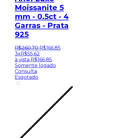
Moissanite 5
mm - 0.5ct - 4
Garras - Prata
925
R$
260
,
70
R$
166
,
85
3x
R$
55,62
à vista
R$
166,85
Somente logado
Consulta
Esgotado