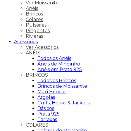
Ver Moissanite
Anéis
Brincos
Colares
Pulseiras
Pingentes
Rivieras
Acessórios
Ver Acessórios
ANÉIS
Todos os Anéis
Anéis de Mindinho
Anéis em Prata 925
BRINCOS
Todos os Brincos
Brincos de Moissanite
Maxi Brincos
Argolas
Cuffs, Hooks & Jackets
Básicos
Prata 925
Tarraxas
COLARES
Colares de Moissanite