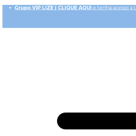
Grupo VIP LIZE | CLIQUE AQUI
e tenha acesso a 
Até 10x Sem Juros (R$ 50,00 parc. mín.)|
Frete Ex
10% OFF na 1ª Compra, Não acumulativo com 
Receba
GiftBack LIZE de 15%
em Cada Compra |