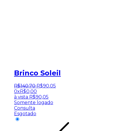
Brinco Soleil
R$
140
,
70
R$
90
,
05
0x
R$
0,00
à vista
R$
90,05
Somente logado
Consulta
Esgotado