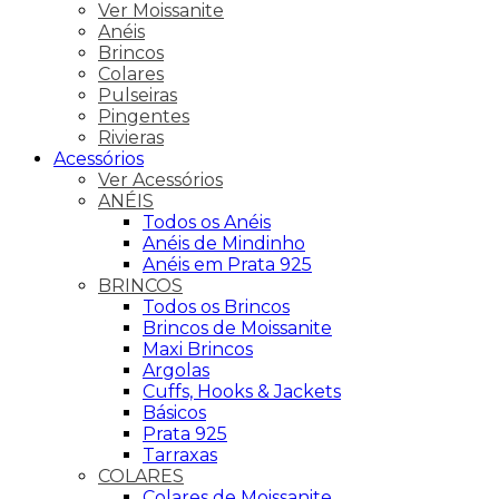
Ver Moissanite
Anéis
Brincos
Colares
Pulseiras
Pingentes
Rivieras
Acessórios
Ver Acessórios
ANÉIS
Todos os Anéis
Anéis de Mindinho
Anéis em Prata 925
BRINCOS
Todos os Brincos
Brincos de Moissanite
Maxi Brincos
Argolas
Cuffs, Hooks & Jackets
Básicos
Prata 925
Tarraxas
COLARES
Colares de Moissanite