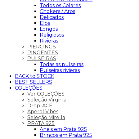
Todos os Colares
Chokers / Aros
Delicados
Elos
Longos
Religiosos
Rivieras
PIERCINGS
PINGENTES
PULSEIRAS
Todas as pulseiras
Pulseiras rivieras
BACK to STOCK
BEST SELLERS
COLEÇÕES
Ver COLEÇÕES
Seleção Virginia
Drop. ACE
Aperol Vibes
Seleção Mirella
PRATA 925
Aneis em Prata 925
Brincos em Prata 925