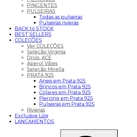
PINGENTES
PULSEIRAS
Todas as pulseiras
Pulseiras rivieras
BACK to STOCK
BEST SELLERS
COLEÇÕES
Ver COLEÇÕES
Seleção Virginia
Drop. ACE
Aperol Vibes
Seleção Mirella
PRATA 925
Aneis em Prata 925
Brincos em Prata 925
Colares em Prata 925
Piercing em Prata 925
Pulseiras em Prata 925
Rivieras
Exclusive Lize
LANÇAMENTOS