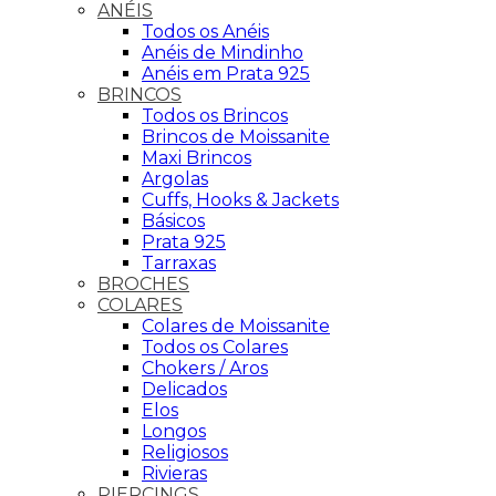
ANÉIS
Todos os Anéis
Anéis de Mindinho
Anéis em Prata 925
BRINCOS
Todos os Brincos
Brincos de Moissanite
Maxi Brincos
Argolas
Cuffs, Hooks & Jackets
Básicos
Prata 925
Tarraxas
BROCHES
COLARES
Colares de Moissanite
Todos os Colares
Chokers / Aros
Delicados
Elos
Longos
Religiosos
Rivieras
PIERCINGS