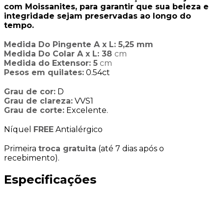
com Moissanites, para garantir que sua beleza e
integridade sejam preservadas ao longo do
tempo.
Medida Do Pingente A x L: 5,25 mm
Medida Do Colar A x L: 38
cm
Medida do Extensor: 5
cm
Pesos em quilates:
0.54ct
Grau de cor:
D
Grau de clareza:
VVS1
Grau de corte:
Excelente.
Níquel
FREE
Antialérgico
Primeira
troca gratuita
(até 7 dias após o
recebimento).
Especificações