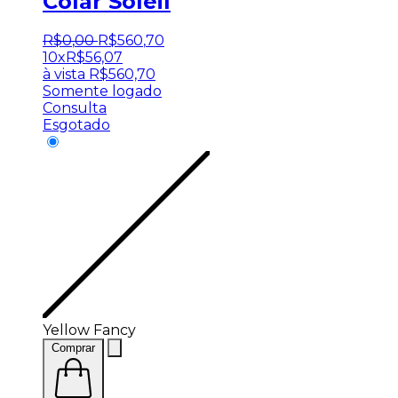
Colar Soleil
R$
0
,
00
R$
560
,
70
10x
R$
56,07
à vista
R$
560,70
Somente logado
Consulta
Esgotado
Yellow Fancy
Comprar