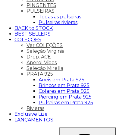
PINGENTES
PULSEIRAS
Todas as pulseiras
Pulseiras rivieras
BACK to STOCK
BEST SELLERS
COLEÇÕES
Ver COLEÇÕES
Seleção Virginia
Drop. ACE
Aperol Vibes
Seleção Mirella
PRATA 925
Aneis em Prata 925
Brincos em Prata 925
Colares em Prata 925
Piercing em Prata 925
Pulseiras em Prata 925
Rivieras
Exclusive Lize
LANÇAMENTOS