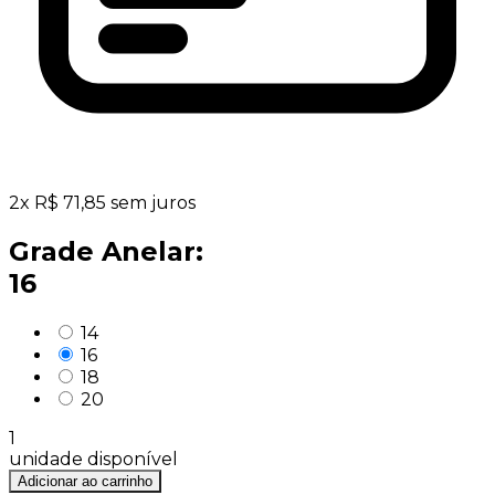
2
x
R$
71,85
sem juros
Grade Anelar:
16
14
16
18
20
1
unidade disponível
Adicionar ao carrinho