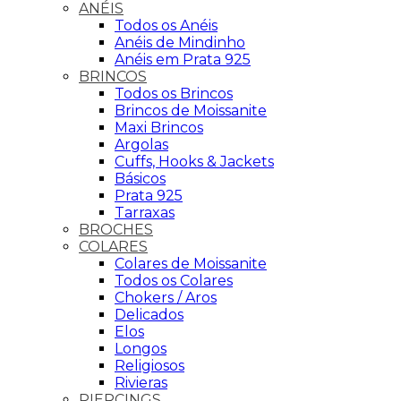
ANÉIS
Todos os Anéis
Anéis de Mindinho
Anéis em Prata 925
BRINCOS
Todos os Brincos
Brincos de Moissanite
Maxi Brincos
Argolas
Cuffs, Hooks & Jackets
Básicos
Prata 925
Tarraxas
BROCHES
COLARES
Colares de Moissanite
Todos os Colares
Chokers / Aros
Delicados
Elos
Longos
Religiosos
Rivieras
PIERCINGS