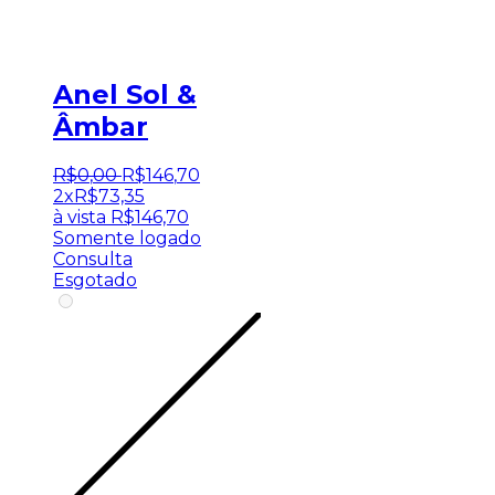
Anel Sol &
Âmbar
R$
0
,
00
R$
146
,
70
2x
R$
73,35
à vista
R$
146,70
Somente logado
Consulta
Esgotado