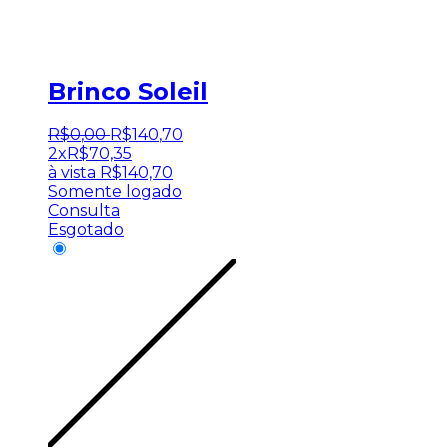
Brinco Soleil
R$
0
,
00
R$
140
,
70
2x
R$
70,35
à vista
R$
140,70
Somente logado
Consulta
Esgotado