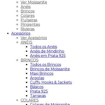
Ver Moissanite
Anéis
Brincos
Colares
Pulseiras
Pingentes
Rivieras
Acessórios
Ver Acessórios
ANÉIS
Todos os Anéis
Anéis de Mindinho
Anéis em Prata 925
BRINCOS
Todos os Brincos
Brincos de Moissanite
Maxi Brincos
Argolas
Cuffs, Hooks & Jackets
Básicos
Prata 925
Tarraxas
COLARES
Colares de Moissanite