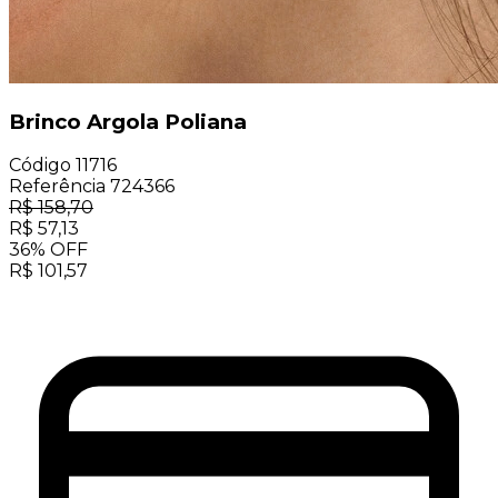
Brinco Argola Poliana
Código
11716
Referência
724366
R$
158,70
R$
57,13
36
%
OFF
R$
101,57