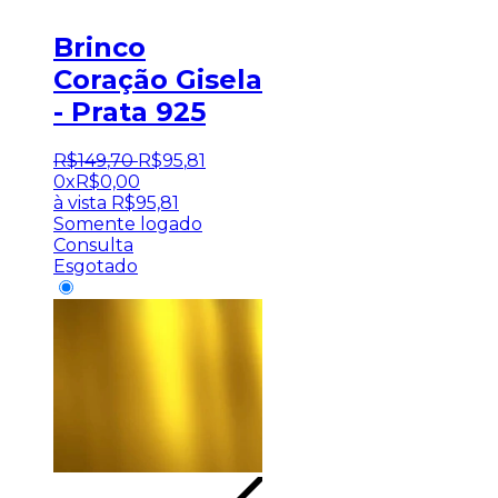
Brinco
Coração Gisela
- Prata 925
R$
149
,
70
R$
95
,
81
0x
R$
0,00
à vista
R$
95,81
Somente logado
Consulta
Esgotado