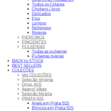
Todos os Colares
Chokers / Aros
Delicados
Elos
Longos
Religiosos
Rivieras
PIERCINGS
PINGENTES
PULSEIRAS
Todas as pulseiras
Pulseiras rivieras
BACK to STOCK
BEST SELLERS
COLEÇÕES
Ver COLEÇÕES
Seleção Virginia
Drop. ACE
Aperol Vibes
Seleção Mirella
PRATA 925
Aneis em Prata 925
Brincos em Prata 925