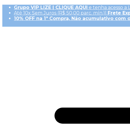
Grupo VIP LIZE | CLIQUE AQUI
e tenha acesso a 
Até 10x Sem Juros (R$ 50,00 parc. mín.)|
Frete Ex
10% OFF na 1ª Compra, Não acumulativo com 
Receba
GiftBack LIZE de 15%
em Cada Compra |