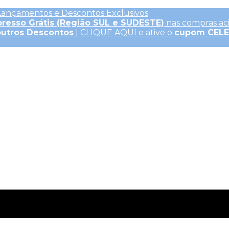
Lançamentos e Descontos Exclusivos
presso Grátis (Região SUL e SUDESTE)
nas compras ac
outros Descontos
| CLIQUE AQUI e ative o
cupom CEL
Clique Aqui para saber mais