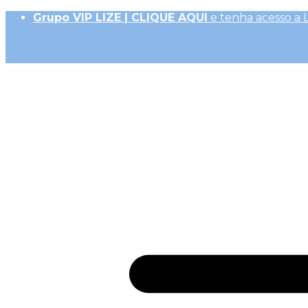
Grupo VIP LIZE | CLIQUE AQUI
e tenha acesso a 
Até 10x Sem Juros (R$ 50,00 parc. mín.)|
Frete Ex
10% OFF na 1ª Compra, Não acumulativo com 
Receba
GiftBack LIZE de 15%
em Cada Compra |