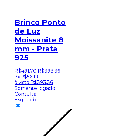
Brinco Ponto
de Luz
Moissanite 8
mm - Prata
925
R$
491
,
70
R$
393
,
36
7x
R$
56,19
à vista
R$
393,36
Somente logado
Consulta
Esgotado