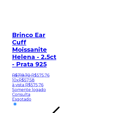
Brinco Ear
Cuff
Moissanite
Helena - 2.5ct
- Prata 925
R$
719
,
70
R$
575
,
76
10x
R$
57,58
à vista
R$
575,76
Somente logado
Consulta
Esgotado