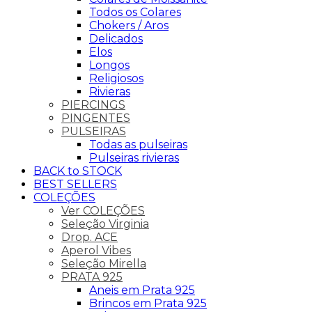
Todos os Colares
Chokers / Aros
Delicados
Elos
Longos
Religiosos
Rivieras
PIERCINGS
PINGENTES
PULSEIRAS
Todas as pulseiras
Pulseiras rivieras
BACK to STOCK
BEST SELLERS
COLEÇÕES
Ver COLEÇÕES
Seleção Virginia
Drop. ACE
Aperol Vibes
Seleção Mirella
PRATA 925
Aneis em Prata 925
Brincos em Prata 925