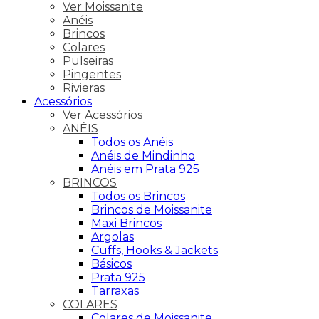
Ver Moissanite
Anéis
Brincos
Colares
Pulseiras
Pingentes
Rivieras
Acessórios
Ver Acessórios
ANÉIS
Todos os Anéis
Anéis de Mindinho
Anéis em Prata 925
BRINCOS
Todos os Brincos
Brincos de Moissanite
Maxi Brincos
Argolas
Cuffs, Hooks & Jackets
Básicos
Prata 925
Tarraxas
COLARES
Colares de Moissanite