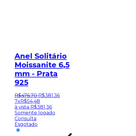
Anel Solitário
Moissanite 6,5
mm - Prata
925
R$
476
,
70
R$
381
,
36
7x
R$
54,48
à vista
R$
381,36
Somente logado
Consulta
Esgotado