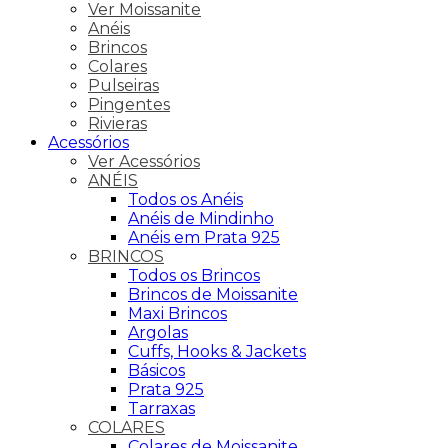
Ver Moissanite
Anéis
Brincos
Colares
Pulseiras
Pingentes
Rivieras
Acessórios
Ver Acessórios
ANÉIS
Todos os Anéis
Anéis de Mindinho
Anéis em Prata 925
BRINCOS
Todos os Brincos
Brincos de Moissanite
Maxi Brincos
Argolas
Cuffs, Hooks & Jackets
Básicos
Prata 925
Tarraxas
COLARES
Colares de Moissanite