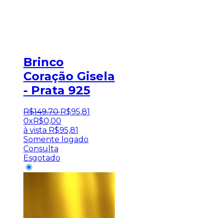
Brinco
Coração Gisela
- Prata 925
R$
149
,
70
R$
95
,
81
0x
R$
0,00
à vista
R$
95,81
Somente logado
Consulta
Esgotado