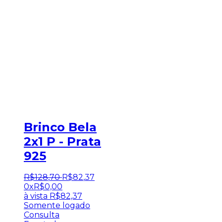
Brinco Bela
2x1 P - Prata
925
R$
128
,
70
R$
82
,
37
0x
R$
0,00
à vista
R$
82,37
Somente logado
Consulta