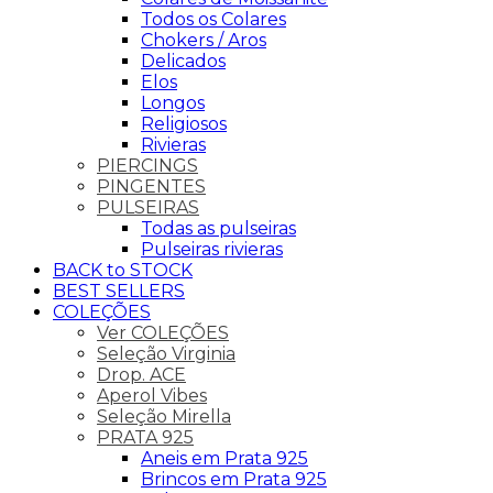
Todos os Colares
Chokers / Aros
Delicados
Elos
Longos
Religiosos
Rivieras
PIERCINGS
PINGENTES
PULSEIRAS
Todas as pulseiras
Pulseiras rivieras
BACK to STOCK
BEST SELLERS
COLEÇÕES
Ver COLEÇÕES
Seleção Virginia
Drop. ACE
Aperol Vibes
Seleção Mirella
PRATA 925
Aneis em Prata 925
Brincos em Prata 925