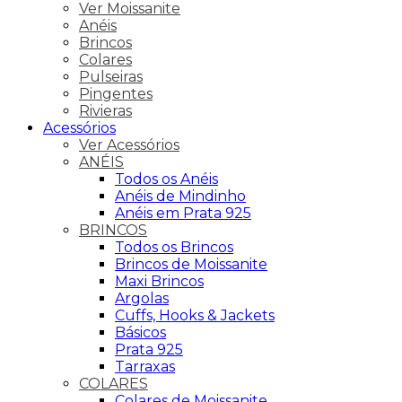
Ver Moissanite
Anéis
Brincos
Colares
Pulseiras
Pingentes
Rivieras
Acessórios
Ver Acessórios
ANÉIS
Todos os Anéis
Anéis de Mindinho
Anéis em Prata 925
BRINCOS
Todos os Brincos
Brincos de Moissanite
Maxi Brincos
Argolas
Cuffs, Hooks & Jackets
Básicos
Prata 925
Tarraxas
COLARES
Colares de Moissanite