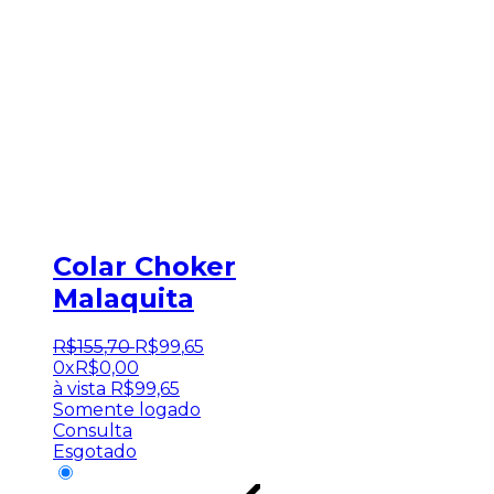
Colar Choker
Malaquita
R$
155
,
70
R$
99
,
65
0x
R$
0,00
à vista
R$
99,65
Somente logado
Consulta
Esgotado