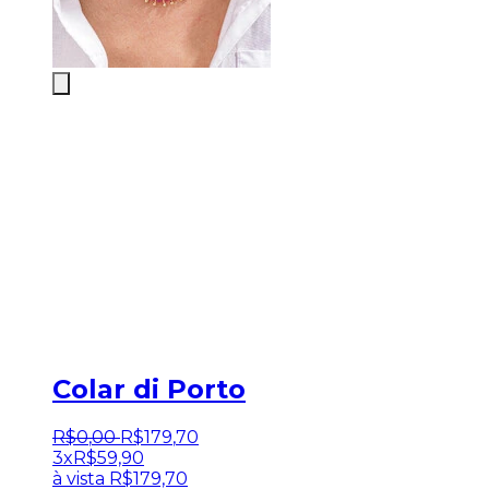
Colar di Porto
R$
0
,
00
R$
179
,
70
3x
R$
59,90
à vista
R$
179,70