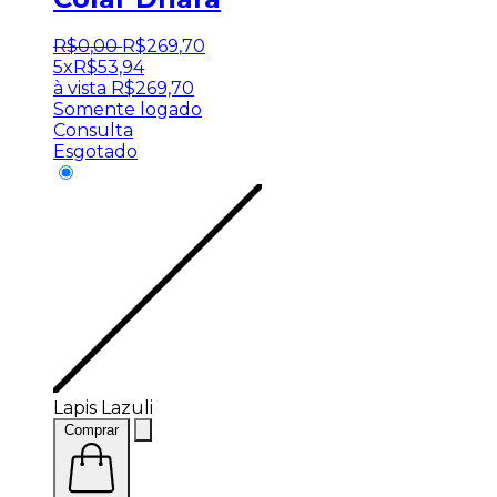
R$
0
,
00
R$
269
,
70
5x
R$
53,94
à vista
R$
269,70
Somente logado
Consulta
Esgotado
Lapis Lazuli
Comprar