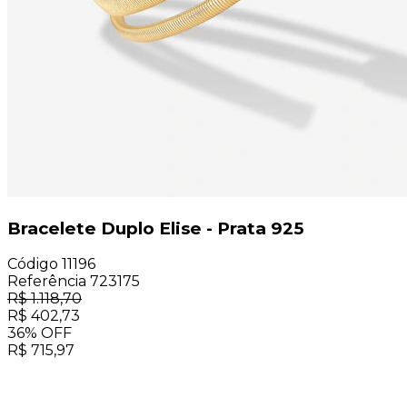
Bracelete Duplo Elise - Prata 925
Código
11196
Referência
723175
R$
1.118,70
R$
402,73
36
%
OFF
R$
715,97