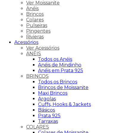
Ver Moissanite
Anéis
Brincos
Colares
Pulseiras
Pingentes
Rivieras
Acessórios
Ver Acessórios
ANÉIS
Todos os Anéis
Anéis de Mindinho
Anéis em Prata 925
BRINCOS
Todos os Brincos
Brincos de Moissanite
Maxi Brincos
Argolas
Cuffs, Hooks & Jackets
Básicos
Prata 925
Tarraxas
COLARES
Colares de Moissanite