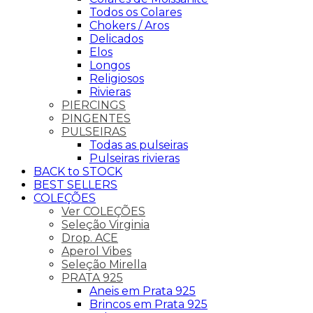
Todos os Colares
Chokers / Aros
Delicados
Elos
Longos
Religiosos
Rivieras
PIERCINGS
PINGENTES
PULSEIRAS
Todas as pulseiras
Pulseiras rivieras
BACK to STOCK
BEST SELLERS
COLEÇÕES
Ver COLEÇÕES
Seleção Virginia
Drop. ACE
Aperol Vibes
Seleção Mirella
PRATA 925
Aneis em Prata 925
Brincos em Prata 925