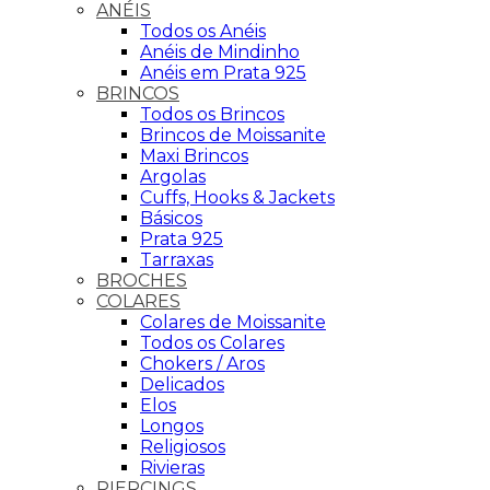
ANÉIS
Todos os Anéis
Anéis de Mindinho
Anéis em Prata 925
BRINCOS
Todos os Brincos
Brincos de Moissanite
Maxi Brincos
Argolas
Cuffs, Hooks & Jackets
Básicos
Prata 925
Tarraxas
BROCHES
COLARES
Colares de Moissanite
Todos os Colares
Chokers / Aros
Delicados
Elos
Longos
Religiosos
Rivieras
PIERCINGS