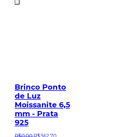
Brinco Ponto
de Luz
Moissanite 6,5
mm - Prata
925
R$
0
,
00
R$
362
,
70