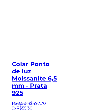
Colar Ponto
de luz
Moissanite 6,5
mm - Prata
925
R$
0
,
00
R$
497
,
70
9x
R$
55,30