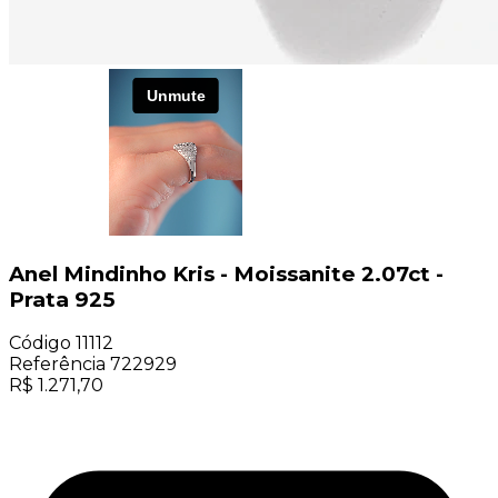
Anel Mindinho Kris - Moissanite 2.07ct -
Prata 925
Código
11112
Referência
722929
R$
1.271,70