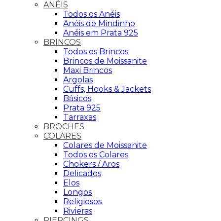
ANÉIS
Todos os Anéis
Anéis de Mindinho
Anéis em Prata 925
BRINCOS
Todos os Brincos
Brincos de Moissanite
Maxi Brincos
Argolas
Cuffs, Hooks & Jackets
Básicos
Prata 925
Tarraxas
BROCHES
COLARES
Colares de Moissanite
Todos os Colares
Chokers / Aros
Delicados
Elos
Longos
Religiosos
Rivieras
PIERCINGS