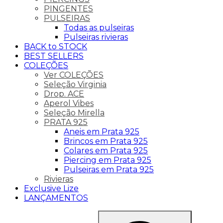
PINGENTES
PULSEIRAS
Todas as pulseiras
Pulseiras rivieras
BACK to STOCK
BEST SELLERS
COLEÇÕES
Ver COLEÇÕES
Seleção Virginia
Drop. ACE
Aperol Vibes
Seleção Mirella
PRATA 925
Aneis em Prata 925
Brincos em Prata 925
Colares em Prata 925
Piercing em Prata 925
Pulseiras em Prata 925
Rivieras
Exclusive Lize
LANÇAMENTOS