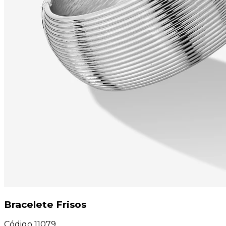
Bracelete Frisos
Código
11079