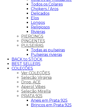
Todos os Colares
Chokers / Aros
Delicados
Elos
Longos
Religiosos
Rivieras
PIERCINGS
PINGENTES
PULSEIRAS
Todas as pulseiras
Pulseiras rivieras
BACK to STOCK
BEST SELLERS
COLEÇÕES
Ver COLEÇÕES
Seleção Virginia
Drop. ACE
Aperol Vibes
Seleção Mirella
PRATA 925
Aneis em Prata 925
Brincos em Prata 925