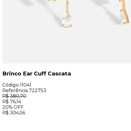
Brinco Ear Cuff Cascata
Código
11041
Referência
722753
R$
380,70
R$
76,14
20
%
OFF
R$
304,56