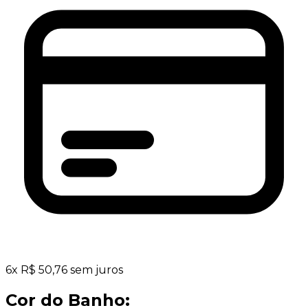
6
x
R$
50,76
sem juros
Cor do Banho: