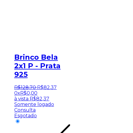
Brinco Bela
2x1 P - Prata
925
R$
128
,
70
R$
82
,
37
0x
R$
0,00
à vista
R$
82,37
Somente logado
Consulta
Esgotado