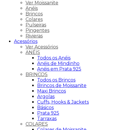
Ver Moissanite
Anéis
Brincos
Colares
Pulseiras
Pingentes
Rivieras
Acessórios
Ver Acessórios
ANÉIS
Todos os Anéis
Anéis de Mindinho
Anéis em Prata 925
BRINCOS
Todos os Brincos
Brincos de Moissanite
Maxi Brincos
Argolas
Cuffs, Hooks & Jackets
Básicos
Prata 925
Tarraxas
COLARES
Colares de Moissanite