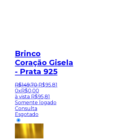
Brinco
Coração Gisela
- Prata 925
R$
149
,
70
R$
95
,
81
0x
R$
0,00
à vista
R$
95,81
Somente logado
Consulta
Esgotado