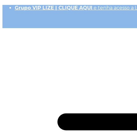
Grupo VIP LIZE | CLIQUE AQUI
e tenha acesso a 
Até 10x Sem Juros (R$ 50,00 parc. mín.)|
Frete Ex
10% OFF na 1ª Compra, Não acumulativo com 
Receba
GiftBack LIZE de 15%
em Cada Compra |