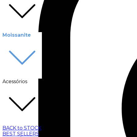
Moissanite
Acessórios
BACK to STOCK
BEST SELLERS