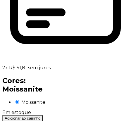
7
x
R$
51,81
sem juros
Cores:
Moissanite
Moissanite
Em estoque
Adicionar ao carrinho