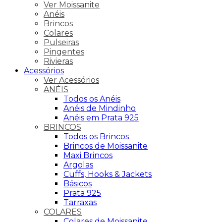
Ver Moissanite
Anéis
Brincos
Colares
Pulseiras
Pingentes
Rivieras
Acessórios
Ver Acessórios
ANÉIS
Todos os Anéis
Anéis de Mindinho
Anéis em Prata 925
BRINCOS
Todos os Brincos
Brincos de Moissanite
Maxi Brincos
Argolas
Cuffs, Hooks & Jackets
Básicos
Prata 925
Tarraxas
COLARES
Colares de Moissanite