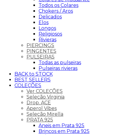
Todos os Colares
Chokers / Aros
Delicados
Elos
Longos
Religiosos
Rivieras
PIERCINGS
PINGENTES
PULSEIRAS
Todas as pulseiras
Pulseiras rivieras
BACK to STOCK
BEST SELLERS
COLEÇÕES
Ver COLEÇÕES
Seleção Virginia
Drop. ACE
Aperol Vibes
Seleção Mirella
PRATA 925
Aneis em Prata 925
Brincos em Prata 925