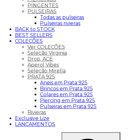
PINGENTES
PULSEIRAS
Todas as pulseiras
Pulseiras rivieras
BACK to STOCK
BEST SELLERS
COLEÇÕES
Ver COLEÇÕES
Seleção Virginia
Drop. ACE
Aperol Vibes
Seleção Mirella
PRATA 925
Aneis em Prata 925
Brincos em Prata 925
Colares em Prata 925
Piercing em Prata 925
Pulseiras em Prata 925
Rivieras
Exclusive Lize
LANÇAMENTOS