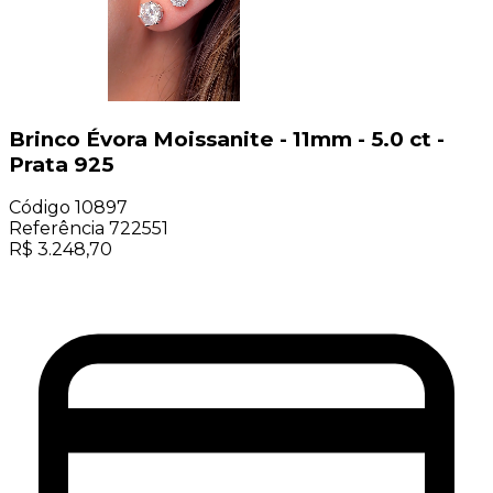
Brinco Évora Moissanite - 11mm - 5.0 ct -
Prata 925
Código
10897
Referência
722551
R$
3.248,70