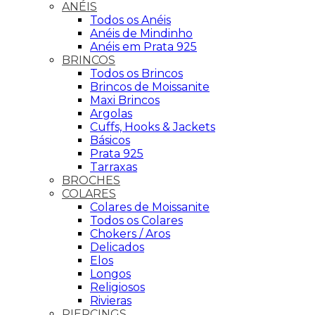
ANÉIS
Todos os Anéis
Anéis de Mindinho
Anéis em Prata 925
BRINCOS
Todos os Brincos
Brincos de Moissanite
Maxi Brincos
Argolas
Cuffs, Hooks & Jackets
Básicos
Prata 925
Tarraxas
BROCHES
COLARES
Colares de Moissanite
Todos os Colares
Chokers / Aros
Delicados
Elos
Longos
Religiosos
Rivieras
PIERCINGS