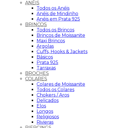
ANÉIS
Todos os Anéis
Anéis de Mindinho
Anéis em Prata 925
BRINCOS
Todos os Brincos
Brincos de Moissanite
Maxi Brincos
Argolas
Cuffs, Hooks & Jackets
Básicos
Prata 925
Tarraxas
BROCHES
COLARES
Colares de Moissanite
Todos os Colares
Chokers / Aros
Delicados
Elos
Longos
Religiosos
Rivieras
PIERCINGS