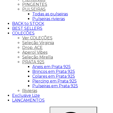
PINGENTES
PULSEIRAS
Todas as pulseiras
Pulseiras rivieras
BACK to STOCK
BEST SELLERS
COLEÇÕES
Ver COLEÇÕES
Seleção Virginia
Drop. ACE
Aperol Vibes
Seleção Mirella
PRATA 925
Aneis em Prata 925
Brincos em Prata 925
Colares em Prata 925
Piercing em Prata 925
Pulseiras em Prata 925
Rivieras
Exclusive Lize
LANÇAMENTOS