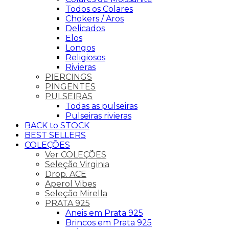
Todos os Colares
Chokers / Aros
Delicados
Elos
Longos
Religiosos
Rivieras
PIERCINGS
PINGENTES
PULSEIRAS
Todas as pulseiras
Pulseiras rivieras
BACK to STOCK
BEST SELLERS
COLEÇÕES
Ver COLEÇÕES
Seleção Virginia
Drop. ACE
Aperol Vibes
Seleção Mirella
PRATA 925
Aneis em Prata 925
Brincos em Prata 925