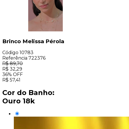
Brinco Melissa Pérola
Código
10783
Referência
722376
R$
89,70
R$
32,29
36
%
OFF
R$
57,41
Cor do Banho:
Ouro 18k