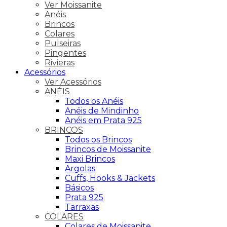
Ver Moissanite
Anéis
Brincos
Colares
Pulseiras
Pingentes
Rivieras
Acessórios
Ver Acessórios
ANÉIS
Todos os Anéis
Anéis de Mindinho
Anéis em Prata 925
BRINCOS
Todos os Brincos
Brincos de Moissanite
Maxi Brincos
Argolas
Cuffs, Hooks & Jackets
Básicos
Prata 925
Tarraxas
COLARES
Colares de Moissanite