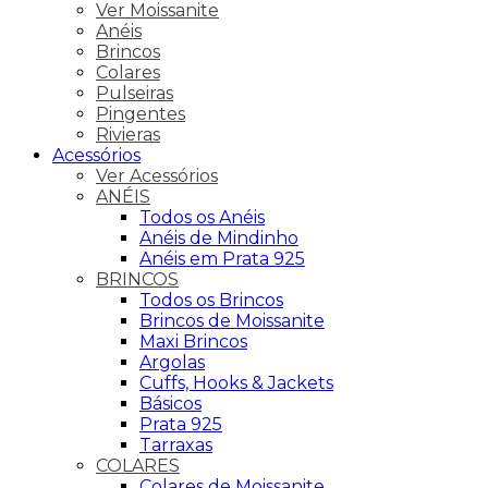
Ver Moissanite
Anéis
Brincos
Colares
Pulseiras
Pingentes
Rivieras
Acessórios
Ver Acessórios
ANÉIS
Todos os Anéis
Anéis de Mindinho
Anéis em Prata 925
BRINCOS
Todos os Brincos
Brincos de Moissanite
Maxi Brincos
Argolas
Cuffs, Hooks & Jackets
Básicos
Prata 925
Tarraxas
COLARES
Colares de Moissanite