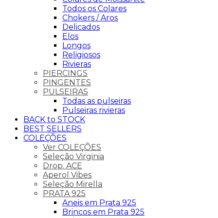
Todos os Colares
Chokers / Aros
Delicados
Elos
Longos
Religiosos
Rivieras
PIERCINGS
PINGENTES
PULSEIRAS
Todas as pulseiras
Pulseiras rivieras
BACK to STOCK
BEST SELLERS
COLEÇÕES
Ver COLEÇÕES
Seleção Virginia
Drop. ACE
Aperol Vibes
Seleção Mirella
PRATA 925
Aneis em Prata 925
Brincos em Prata 925