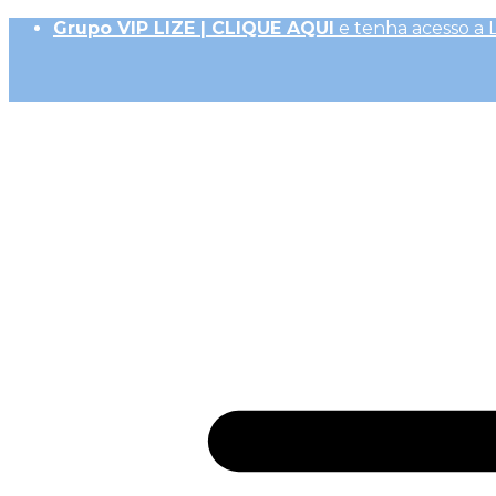
Grupo VIP LIZE | CLIQUE AQUI
e tenha acesso a 
Até 10x Sem Juros (R$ 50,00 parc. mín.)|
Frete Ex
10% OFF na 1ª Compra, Não acumulativo com 
Receba
GiftBack LIZE de 15%
em Cada Compra |