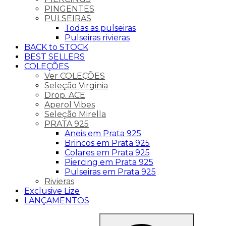
PINGENTES
PULSEIRAS
Todas as pulseiras
Pulseiras rivieras
BACK to STOCK
BEST SELLERS
COLEÇÕES
Ver COLEÇÕES
Seleção Virginia
Drop. ACE
Aperol Vibes
Seleção Mirella
PRATA 925
Aneis em Prata 925
Brincos em Prata 925
Colares em Prata 925
Piercing em Prata 925
Pulseiras em Prata 925
Rivieras
Exclusive Lize
LANÇAMENTOS