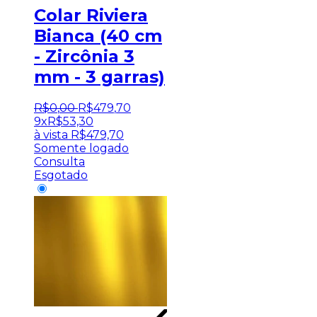
Colar Riviera
Bianca (40 cm
- Zircônia 3
mm - 3 garras)
R$
0
,
00
R$
479
,
70
9x
R$
53,30
à vista
R$
479,70
Somente logado
Consulta
Esgotado