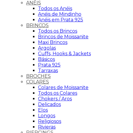
ANÉIS
Todos os Anéis
Anéis de Mindinho
Anéis em Prata 925
BRINCOS
Todos os Brincos
Brincos de Moissanite
Maxi Brincos
Argolas
Cuffs, Hooks & Jackets
Básicos
Prata 925
Tarraxas
BROCHES
COLARES
Colares de Moissanite
Todos os Colares
Chokers / Aros
Delicados
Elos
Longos
Religiosos
Rivieras
PIERCINGS