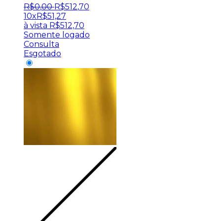
R$
0
,
00
R$
512
,
70
10x
R$
51,27
à vista
R$
512,70
Somente logado
Consulta
Esgotado