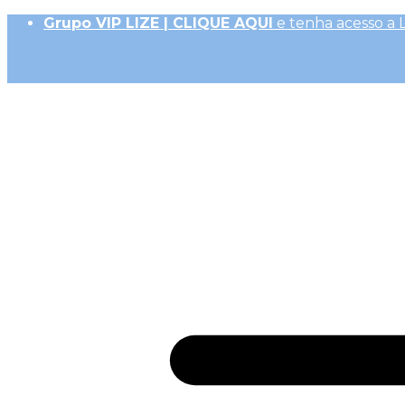
Grupo VIP LIZE | CLIQUE AQUI
e tenha acesso a 
Até 10x Sem Juros (R$ 50,00 parc. mín.)|
Frete Ex
10% OFF na 1ª Compra, Não acumulativo com 
Receba
GiftBack LIZE de 15%
em Cada Compra |