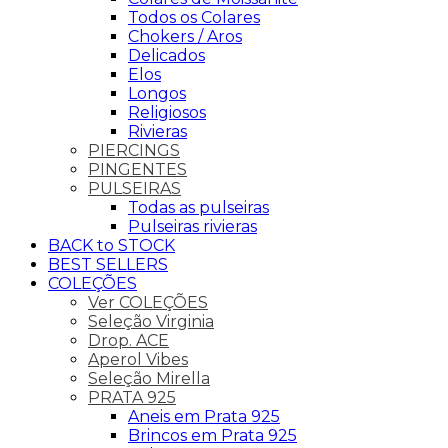
Todos os Colares
Chokers / Aros
Delicados
Elos
Longos
Religiosos
Rivieras
PIERCINGS
PINGENTES
PULSEIRAS
Todas as pulseiras
Pulseiras rivieras
BACK to STOCK
BEST SELLERS
COLEÇÕES
Ver COLEÇÕES
Seleção Virginia
Drop. ACE
Aperol Vibes
Seleção Mirella
PRATA 925
Aneis em Prata 925
Brincos em Prata 925