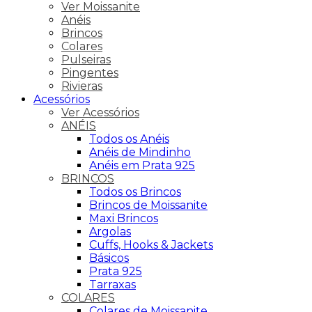
Ver Moissanite
Anéis
Brincos
Colares
Pulseiras
Pingentes
Rivieras
Acessórios
Ver Acessórios
ANÉIS
Todos os Anéis
Anéis de Mindinho
Anéis em Prata 925
BRINCOS
Todos os Brincos
Brincos de Moissanite
Maxi Brincos
Argolas
Cuffs, Hooks & Jackets
Básicos
Prata 925
Tarraxas
COLARES
Colares de Moissanite