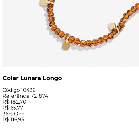
Colar Lunara Longo
Código
10426
Referência
721874
R$
182,70
R$
65,77
36
%
OFF
R$
116,93