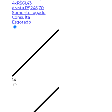
4x
R$
61,43
à vista
R$
245,70
Somente logado
Consulta
Esgotado
14