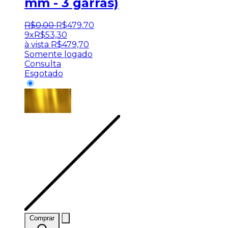
mm - 3 garras)
R$
0
,
00
R$
479
,
70
9x
R$
53,30
à vista
R$
479,70
Somente logado
Consulta
Esgotado
Comprar